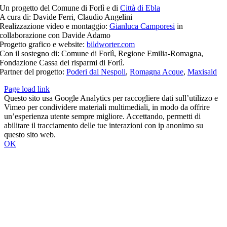
Un progetto del Comune di Forlì e di
Città di Ebla
A cura di: Davide Ferri, Claudio Angelini
Realizzazione video e montaggio:
Gianluca Camporesi
in
collaborazione con Davide Adamo
Progetto grafico e website:
bildworter.com
Con il sostegno di: Comune di Forlì, Regione Emilia-Romagna,
Fondazione Cassa dei risparmi di Forlì.
Partner del progetto:
Poderi dal Nespoli
,
Romagna Acque
,
Maxisald
Page load link
Questo sito usa Google Analytics per raccogliere dati sull’utilizzo e
Vimeo per condividere materiali multimediali, in modo da offrire
un’esperienza utente sempre migliore. Accettando, permetti di
abilitare il tracciamento delle tue interazioni con ip anonimo su
questo sito web.
OK
Torna
in
cima