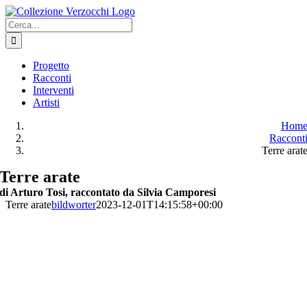
Salta
al
Cerca
contenuto
per:
Progetto
Racconti
Interventi
Artisti
Hom
Raccont
Terre arat
Terre arate
di Arturo Tosi, raccontato da Silvia Camporesi
Terre arate
bildworter
2023-12-01T14:15:58+00:00