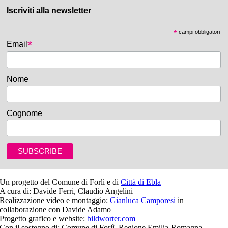
Iscriviti alla newsletter
*
campi obbligatori
*
Email
Nome
Cognome
Un progetto del Comune di Forlì e di
Città di Ebla
A cura di: Davide Ferri, Claudio Angelini
Realizzazione video e montaggio:
Gianluca Camporesi
in
collaborazione con Davide Adamo
Progetto grafico e website:
bildworter.com
Con il sostegno di: Comune di Forlì, Regione Emilia-Romagna,