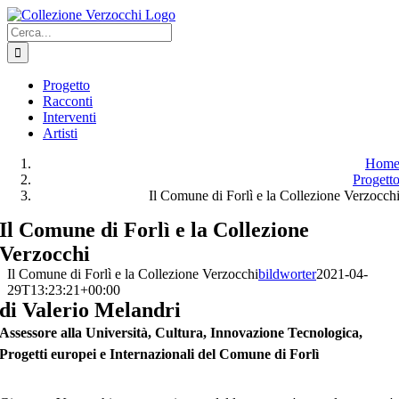
Salta
al
Cerca
contenuto
per:
Progetto
Racconti
Interventi
Artisti
Hom
Progett
Il Comune di Forlì e la Collezione Verzocch
Il Comune di Forlì e la Collezione
Verzocchi
Il Comune di Forlì e la Collezione Verzocchi
bildworter
2021-04-
29T13:23:21+00:00
di Valerio Melandri
Assessore alla Università, Cultura, Innovazione Tecnologica,
Progetti europei e Internazionali del Comune di Forlì