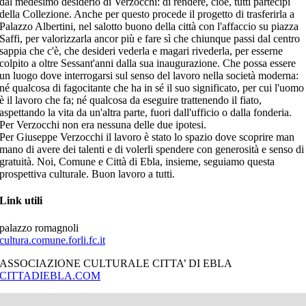
dal medesimo desiderio di Verzocchi: di rendere, cioè, tutti partecipi
della Collezione. Anche per questo procede il progetto di trasferirla a
Palazzo Albertini, nel salotto buono della città con l'affaccio su piazza
Saffi, per valorizzarla ancor più e fare sì che chiunque passi dal centro
sappia che c'è, che desideri vederla e magari rivederla, per esserne
colpito a oltre Sessant'anni dalla sua inaugurazione. Che possa essere
un luogo dove interrogarsi sul senso del lavoro nella società moderna:
né qualcosa di fagocitante che ha in sé il suo significato, per cui l'uomo
è il lavoro che fa; né qualcosa da eseguire trattenendo il fiato,
aspettando la vita da un'altra parte, fuori dall'ufficio o dalla fonderia.
Per Verzocchi non era nessuna delle due ipotesi.
Per Giuseppe Verzocchi il lavoro è stato lo spazio dove scoprire man
mano di avere dei talenti e di volerli spendere con generosità e senso di
gratuità. Noi, Comune e Città di Ebla, insieme, seguiamo questa
prospettiva culturale. Buon lavoro a tutti.
Link utili
palazzo romagnoli
cultura.comune.forli.fc.it
ASSOCIAZIONE CULTURALE CITTA’ DI EBLA
CITTADIEBLA.COM