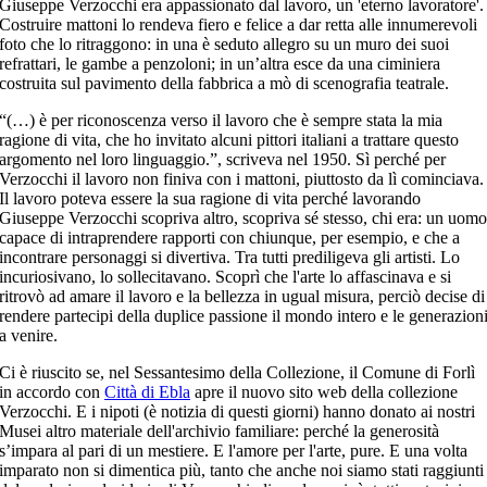
Giuseppe Verzocchi era appassionato dal lavoro, un 'eterno lavoratore'.
Costruire mattoni lo rendeva fiero e felice a dar retta alle innumerevoli
foto che lo ritraggono: in una è seduto allegro su un muro dei suoi
refrattari, le gambe a penzoloni; in un’altra esce da una ciminiera
costruita sul pavimento della fabbrica a mò di scenografia teatrale.
“(…) è per riconoscenza verso il lavoro che è sempre stata la mia
ragione di vita, che ho invitato alcuni pittori italiani a trattare questo
argomento nel loro linguaggio.”, scriveva nel 1950. Sì perché per
Verzocchi il lavoro non finiva con i mattoni, piuttosto da lì cominciava.
Il lavoro poteva essere la sua ragione di vita perché lavorando
Giuseppe Verzocchi scopriva altro, scopriva sé stesso, chi era: un uomo
capace di intraprendere rapporti con chiunque, per esempio, e che a
incontrare personaggi si divertiva. Tra tutti prediligeva gli artisti. Lo
incuriosivano, lo sollecitavano. Scoprì che l'arte lo affascinava e si
ritrovò ad amare il lavoro e la bellezza in ugual misura, perciò decise di
rendere partecipi della duplice passione il mondo intero e le generazion
a venire.
Ci è riuscito se, nel Sessantesimo della Collezione, il Comune di Forlì
in accordo con
Città di Ebla
apre il nuovo sito web della collezione
Verzocchi. E i nipoti (è notizia di questi giorni) hanno donato ai nostri
Musei altro materiale dell'archivio familiare: perché la generosità
s’impara al pari di un mestiere. E l'amore per l'arte, pure. E una volta
imparato non si dimentica più, tanto che anche noi siamo stati raggiunti