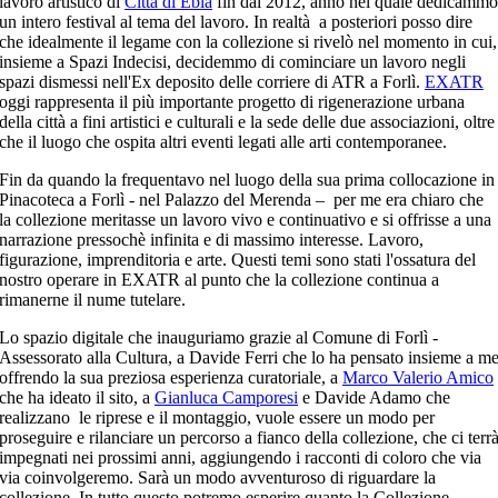
lavoro artistico di
Città di Ebla
fin dal 2012, anno nel quale dedicammo
un intero festival al tema del lavoro. In realtà a posteriori posso dire
che idealmente il legame con la collezione si rivelò nel momento in cui,
insieme a Spazi Indecisi, decidemmo di cominciare un lavoro negli
spazi dismessi nell'Ex deposito delle corriere di ATR a Forlì.
EXATR
oggi rappresenta il più importante progetto di rigenerazione urbana
della città a fini artistici e culturali e la sede delle due associazioni, oltre
che il luogo che ospita altri eventi legati alle arti contemporanee.
Fin da quando la frequentavo nel luogo della sua prima collocazione in
Pinacoteca a Forlì - nel Palazzo del Merenda – per me era chiaro che
la collezione meritasse un lavoro vivo e continuativo e si offrisse a una
narrazione pressochè infinita e di massimo interesse. Lavoro,
figurazione, imprenditoria e arte. Questi temi sono stati l'ossatura del
nostro operare in EXATR al punto che la collezione continua a
rimanerne il nume tutelare.
Lo spazio digitale che inauguriamo grazie al Comune di Forlì -
Assessorato alla Cultura, a Davide Ferri che lo ha pensato insieme a m
offrendo la sua preziosa esperienza curatoriale, a
Marco Valerio Amico
che ha ideato il sito, a
Gianluca Camporesi
e Davide Adamo che
realizzano le riprese e il montaggio, vuole essere un modo per
proseguire e rilanciare un percorso a fianco della collezione, che ci terr
impegnati nei prossimi anni, aggiungendo i racconti di coloro che via
via coinvolgeremo. Sarà un modo avventuroso di riguardare la
collezione. In tutto questo potremo esperire quanto la Collezione