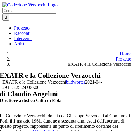
Salta
al
Cerca
contenuto
per:
Progetto
Racconti
Interventi
Artisti
Hom
Progett
EXATR e la Collezione Verzocch
EXATR e la Collezione Verzocchi
EXATR e la Collezione Verzocchi
bildworter
2021-04-
29T13:25:24+00:00
di Claudio Angelini
Direttore artistico Città di Ebla
La Collezione Verzocchi, donata da Giuseppe Verzocchi al Comune di
Forlì il 1 maggio 1961, dunque a sessanta anni esatti dall'apertura di
questo progetto, rappresenta un punto di riferimento costante del